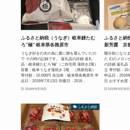
ふるさと納税（うなぎ）岐阜鰻たむ
ふるさと納
ろ”極” 岐阜県各務原市
新芳露 京
うなぎ好きの夫の為に夏に鰻を選んでいたの
随分前になり
で その時の記録です。 返礼品の詳細 返礼
た 幻のメロン
品：岐阜鰻たむろ”極”（ご自宅用 蒲焼き2尾）
の詳細 返礼品
容量：岐阜うなぎ蒲焼き 2尾 （簡易包装）
玉 寄付額：10
寄付額：10,000円 自治体：岐阜県各務原市 申
申込日：2018年
込日：2018年7月13日 到着日：2018...
日 おすすめ度：
2018年9月30日
2018年9月30日
ふるさと納税