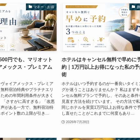
マネー・お得
,500円でも、マリオット
ホテルはキャンセル無料で早めに
アメックス・プレミアム
約｜1万円以上お得になった私の予
術
ンヴォイアメックス・プレミア
ホテルはいつ予約するのが一番良いタイミ
、無料宿泊特典やプラチナエリ
グか迷うことはありませんか？ 私はまず
るための年間利用条件が大きく
ンセル無料プランで予約し、そのあと条件
 「さすがに高すぎる」「改悪
見直す方法を続けています。 その方法で
う声がある一方で、無料宿泊特
同じホテルを実質1万円以上お得な条件で
ポイント数の上限が引き...
し直せたことがこれまでに何度もあり...
2026年7月28日