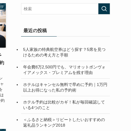
旅行
最近の投稿
5人家族の特典航空券はどう探す？5席を見つ
けるための考え方と手順
予
約
年会費8万2,500円でも、マリオットボンヴォ
イアメックス・プレミアムを残す理由
ン
キャ
ホテルはキャンセル無料で早めに予約｜1万円
を
以上お得になった私の予約術
私は
予約
ホテル予約は比較がカギ！私が毎回確認して
いる4つのこと
＜ふるさと納税＞リピートしたいおすすめの
返礼品ランキング2018