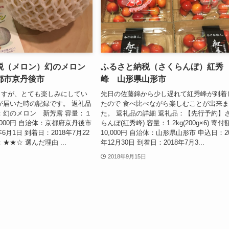
税（メロン）幻のメロン
ふるさと納税（さくらんぼ）紅秀
都市京丹後市
峰 山形県山形市
ますが、とても楽しみにしてい
先日の佐藤錦から少し遅れて紅秀峰が到着
が届いた時の記録です。 返礼品
たので 食べ比べながら楽しむことが出来
：幻のメロン 新芳露 容量：１
た。 返礼品の詳細 返礼品：【先行予約】
,000円 自治体：京都府京丹後市
らんぼ(紅秀峰) 容量：1.2kg(200g×6) 寄付
6月1日 到着日：2018年7月22
10,000円 自治体：山形県山形市 申込日：20
★★☆ 選んだ理由 ...
年12月30日 到着日：2018年7月3...
2018年9月15日