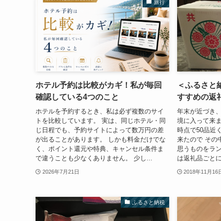
旅行
ホテル予約は比較がカギ！私が毎回
＜ふるさと
確認している4つのこと
すすめの返礼
ホテルを予約するとき、私は必ず複数のサイ
年末が近づき
トを比較しています。 実は、同じホテル・同
境に入って来ま
じ日程でも、予約サイトによって数万円の差
時点で50品近
が出ることがあります。 しかも料金だけでな
来たので その
く、ポイント還元や特典、キャンセル条件ま
思うものをラン
で違うことも少なくありません。 少し...
は返礼品ごとに
2026年7月21日
2018年11月16
ふるさと納税