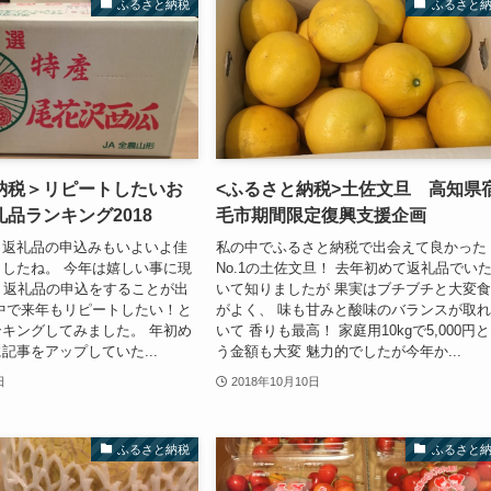
ふるさと納税
ふるさと
納税＞リピートしたいお
<ふるさと納税>土佐文旦 高知県
品ランキング2018
毛市期間限定復興支援企画
、返礼品の申込みもいよいよ佳
私の中でふるさと納税で出会えて良かった
したね。 今年は嬉しい事に現
No.1の土佐文旦！ 去年初めて返礼品でい
く返礼品の申込をすることが出
いて知りましたが 果実はブチブチと大変
中で来年もリピートしたい！と
がよく、 味も甘みと酸味のバランスが取
キングしてみました。 年初め
いて 香りも最高！ 家庭用10kgで5,000円
記事をアップしていた...
う金額も大変 魅力的でしたが今年か...
日
2018年10月10日
ふるさと納税
ふるさと